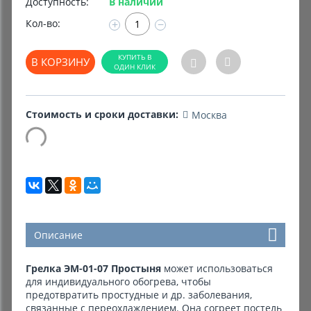
Доступность:
В наличии
Кол-во:
+
−
Комиссионные товары
Прокат средств реабилитации
В КОРЗИНУ
Стоимость и сроки доставки:
Москва
Описание
Грелка ЭМ-01-07 Простыня
может использоваться
для индивидуального обогрева, чтобы
предотвратить простудные и др. заболевания,
связанные с переохлаждением. Она согреет постель