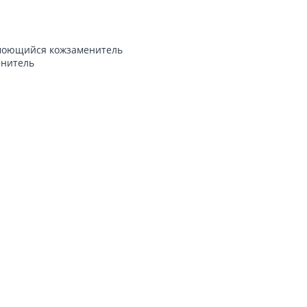
, моющийся кожзаменитель
енитель