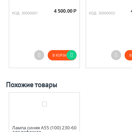
4 500.00
Р
КОД:
30000001
КОД:
30000003
В КОРЗИНУ
В
Похожие товары
Лампа синяя А55 (100) 230-60
для рефлекто...