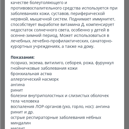
качестве болеутоляющего и
противовоспалительного средства используется при
заболеваниях кожи, суставов, периферической
нервной, мышечной систем. Поднимает иммунитет,
способствует выработке витамина Д, компенсирует
недостаток солнечного света, особенно у детей в
осенне-зимний период. Может использоваться в
лечебных, лечебно-профилактических, санаторно-
курортных учреждениях, а также на дому.
Показания:
псориаз, экзема, витилиго, себорея, рожа, фурункул
гнойничковые заболевания кожи
бронхиальная астма
аллергический насморк
ангина
ринит
болезни внутриполостных и слизистых оболочек
тела человека
воспаления ЛОР-органов (ухо, горло, нос): ангина
ринит и др.
острые респираторные заболевания нёбных
миндалин
миозит