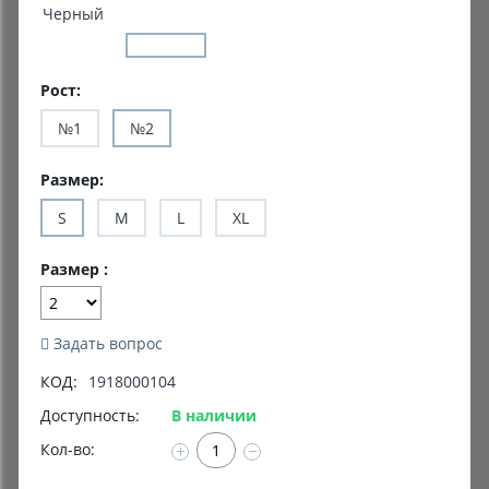
Черный
Комиссионные товары
Прокат средств реабилитации
Рост:
№1
№2
Размер:
S
M
L
XL
Размер :
Задать вопрос
КОД:
1918000104
Доступность:
В наличии
Кол-во:
+
−