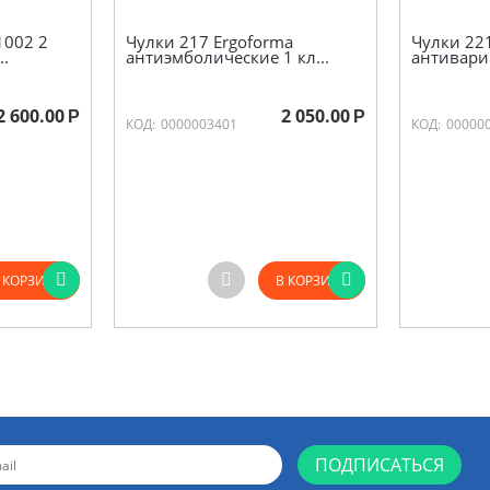
1002 2
Чулки 217 Ergoforma
Чулки 22
..
антиэмболические 1 кл...
антиварик
2 600.00
2 050.00
Р
Р
КОД:
0000003401
КОД:
00000
 КОРЗИНУ
В КОРЗИНУ
ПОДПИСАТЬСЯ