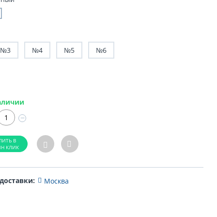
№3
№4
№5
№6
аличии
−
 доставки:
Москва