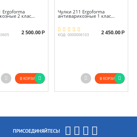
1 Ergoforma
Чулки 211 Ergoforma
озные 2 клас...
антиварикозные 1 клас...
2 500.00
2 450.00
Р
Р
03605
КОД:
0000006103
В КОРЗИНУ
В КОРЗИНУ
ПРИСОЕДИНЯЙТЕСЬ!