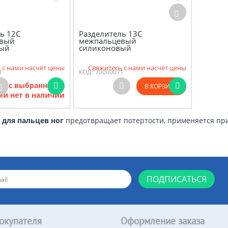
ь 12С
Разделитель 13С
евый
межпальцевый
вый
силиконовый
 с нами насчёт цены
Свяжитесь с нами насчёт цены
1
КОД:
70000071
ов с выбранными
В КОРЗИНУ
и нет в наличии
 для пальцев ног
предотвращает потертости, применяется при 
ПОДПИСАТЬСЯ
окупателя
Оформление заказа