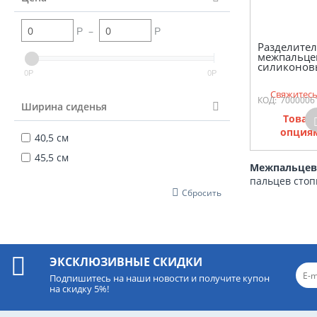
–
Р
Р
Разделител
межпальц
силиконо
0
0
Р
Р
Свяжитесь
КОД:
7000006
Ширина сиденья
Товар
опциям
40,5 см
45,5 см
Межпальцевы
пальцев стоп
Сбросить
ЭКСКЛЮЗИВНЫЕ СКИДКИ
Подпишитесь на наши новости и получите купон
на скидку 5%!