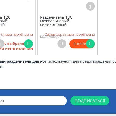
ь 12С
Разделитель 13С
евый
межпальцевый
вый
силиконовый
 с нами насчёт цены
Свяжитесь с нами насчёт цены
1
КОД:
70000071
ов с выбранными
В КОРЗИНУ
и нет в наличии
й разделитель для ног
используестя для предотвращения о
ы.
ПОДПИСАТЬСЯ