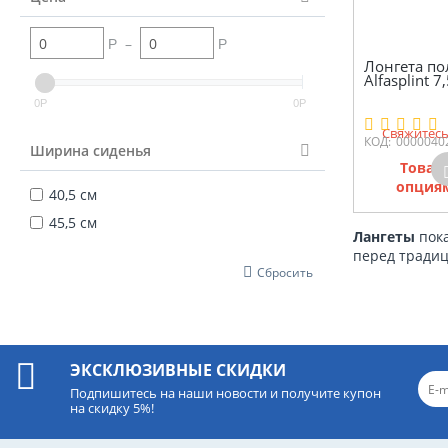
–
Р
Р
Лонгета п
Alfasplint 7
0
0
Р
Р
Свяжитесь
КОД:
0000040
Ширина сиденья
Товар
опциям
40,5 см
45,5 см
Лангеты
пока
перед традиц
Сбросить
ЭКСКЛЮЗИВНЫЕ СКИДКИ
Подпишитесь на наши новости и получите купон
на скидку 5%!