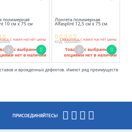
а полимерная
Лонгета полимерная
int 10 см х 75 см
Alfasplint 12,5 см х 75 см
тесь с нами насчёт цены
Свяжитесь с нами насчёт цены
00404
КОД:
00000405
варов с выбранными
Товаров с выбранными
циями нет в наличии
опциями нет в наличии
ставов и врожденных дефектов. Имеют ряд преимуществ
ПРИСОЕДИНЯЙТЕСЬ!