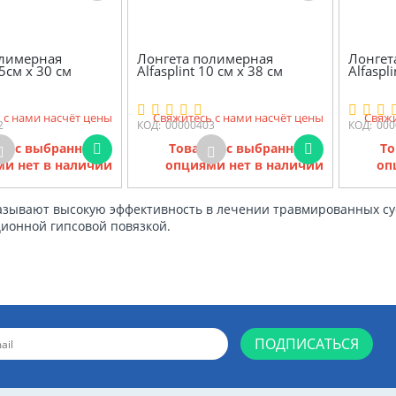
олимерная
Лонгета полимерная
Лонгет
,5см х 30 см
Alfasplint 10 см х 38 см
Alfaspl
 с нами насчёт цены
Свяжитесь с нами насчёт цены
Свяжи
2
КОД:
00000403
КОД:
000
ов с выбранными
Товаров с выбранными
То
и нет в наличии
опциями нет в наличии
оп
зывают высокую эффективность в лечении травмированных су
ионной гипсовой повязкой.
ПОДПИСАТЬСЯ