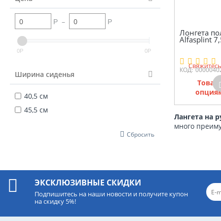
–
Р
Р
Лонгета п
Alfasplint 7
0
0
Р
Р
Свяжитесь
КОД:
0000040
Ширина сиденья
Товар
опциям
40,5 см
45,5 см
Лангета на 
много преим
Сбросить
ЭКСКЛЮЗИВНЫЕ СКИДКИ
Подпишитесь на наши новости и получите купон
на скидку 5%!