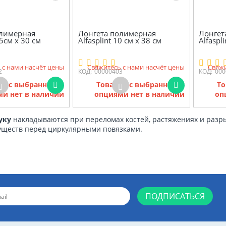
олимерная
Лонгета полимерная
Лонгет
,5см х 30 см
Alfasplint 10 см х 38 см
Alfaspl
 с нами насчёт цены
Свяжитесь с нами насчёт цены
Свяжи
2
КОД:
00000403
КОД:
000
ов с выбранными
Товаров с выбранными
То
и нет в наличии
опциями нет в наличии
оп
руку
накладываются при переломах костей, растяжениях и разры
уществ перед циркулярными повязками.
ПОДПИСАТЬСЯ