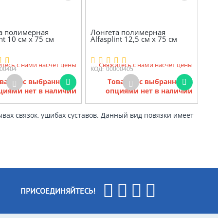
а полимерная
Лонгета полимерная
int 10 см х 75 см
Alfasplint 12,5 см х 75 см
тесь с нами насчёт цены
Свяжитесь с нами насчёт цены
00404
КОД:
00000405
варов с выбранными
Товаров с выбранными
циями нет в наличии
опциями нет в наличии
вах связок, ушибах суставов. Данный вид повязки имеет
ПРИСОЕДИНЯЙТЕСЬ!