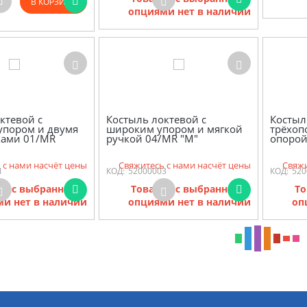
В КОРЗИНУ
опциями нет в наличии
ктевой с
Костыль локтевой с
Костыл
упором и двумя
широким упором и мягкой
трёхоп
ками 01/MR
ручкой 04/MR "M"
опорой
 с нами насчёт цены
Свяжитесь с нами насчёт цены
Свяжи
1
КОД:
52000003
КОД:
520
ов с выбранными
Товаров с выбранными
То
и нет в наличии
опциями нет в наличии
оп