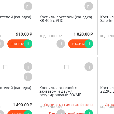
ктевой (канадка)
Костыль локтевой (канадка)
Костыл
KR 405 с УПС
Safe-in
910.00
1 020.00
Р
Р
9
КОД:
50000032
КОД:
090
В КОРЗИНУ
В КОРЗИНУ
ктевой (канадка)
Костыль локтевой с
Костыл
захватом и двумя
222KL 
регулировками 09/MR
1 490.00
Свяжитесь с нами насчёт цены
Свяжи
Р
1
КОД:
52000004
КОД:
000
Товаров с выбранными