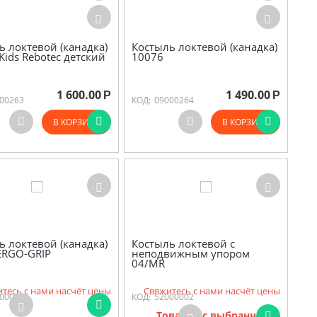
ь локтевой (канадка)
Костыль локтевой (канадка)
-Kids Rebotec детский
10076
1 600.00
1 490.00
Р
Р
00263
КОД:
09000264
В КОРЗИНУ
В КОРЗИНУ
ь локтевой (канадка)
Костыль локтевой с
ERGO-GRIP
неподвижным упором
04/MR
тесь с нами насчёт цены
Свяжитесь с нами насчёт цены
00028
КОД:
52000002
Товаров с выбранными