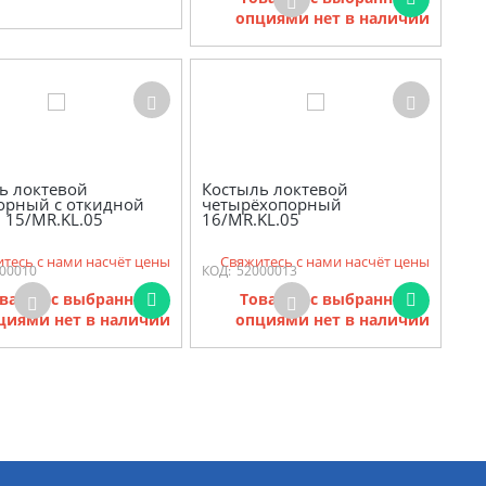
опциями нет в наличии
ь локтевой
Костыль локтевой
орный с откидной
четырёхопорный
 15/MR.KL.05
16/MR.KL.05
тесь с нами насчёт цены
Свяжитесь с нами насчёт цены
00010
КОД:
52000013
варов с выбранными
Товаров с выбранными
циями нет в наличии
опциями нет в наличии