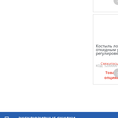
Костыль ло
откидным 
регулиров
Свяжитесь
КОД:
5200000
Товар
опциям