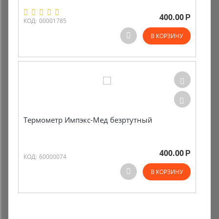
400.00
Р
Комиссионные товары
КОД:
00001785
В КОРЗИНУ
Прокат средств реабилитации
Термометр Импэкс-Мед безртутный
400.00
Р
КОД:
60000074
В КОРЗИНУ