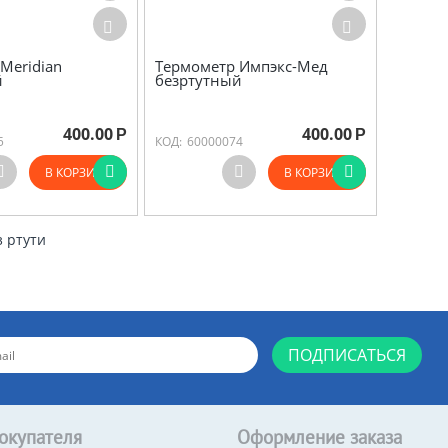
Meridian
Термометр Импэкс-Мед
й
безртутный
400.00
400.00
Р
Р
5
КОД:
60000074
В КОРЗИНУ
В КОРЗИНУ
з ртути
ПОДПИСАТЬСЯ
окупателя
Оформление заказа