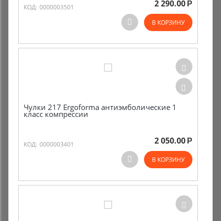
2 290.00
Р
КОД:
0000003501
Комиссионные товары
В КОРЗИНУ
Прокат средств реабилитации
Чулки 217 Ergoforma антиэмболические 1
класс компрессии
2 050.00
Р
КОД:
0000003401
В КОРЗИНУ