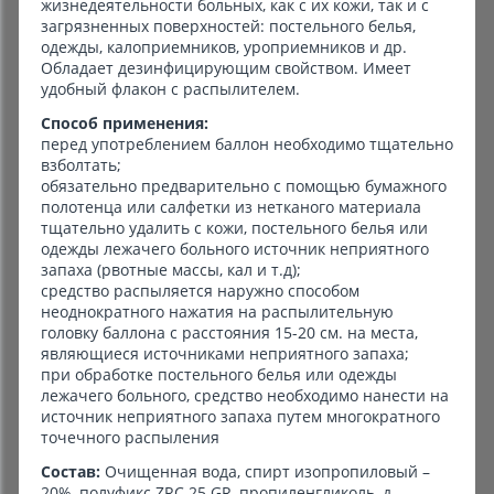
жизнедеятельности больных, как с их кожи, так и с
загрязненных поверхностей: постельного белья,
одежды, калоприемников, уроприемников и др.
Обладает дезинфицирующим свойством. Имеет
удобный флакон с распылителем.
Способ применения:
перед употреблением баллон необходимо тщательно
взболтать;
обязательно предварительно с помощью бумажного
полотенца или салфетки из нетканого материала
тщательно удалить с кожи, постельного белья или
одежды лежачего больного источник неприятного
запаха (рвотные массы, кал и т.д);
средство распыляется наружно способом
неоднократного нажатия на распылительную
головку баллона с расстояния 15-20 см. на места,
являющиеся источниками неприятного запаха;
при обработке постельного белья или одежды
лежачего больного, средство необходимо нанести на
источник неприятного запаха путем многократного
точечного распыления
Состав:
Очищенная вода, спирт изопропиловый –
20%, полуфикс ZRC 25 GR, пропиленгликоль, д-