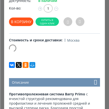
Доступность:
В наличии
Кол-во:
+
−
Комиссионные товары
Прокат средств реабилитации
В КОРЗИНУ
Стоимость и сроки доставки:
Москва
Описание
Противопролежневая система Barry Primo
с
ячеистой структурой рекомендована для
профилактики и лечения пролежней средней и
высокой степени риска. Благодаря простой