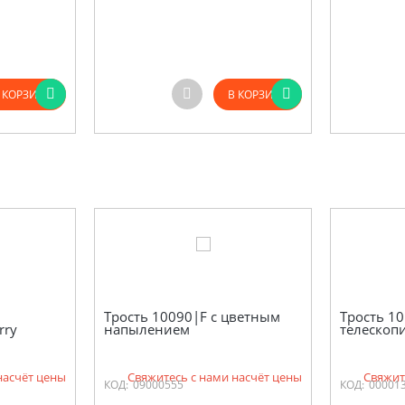
 КОРЗИНУ
В КОРЗИНУ
Трость 10090|F с цветным
Трость 1
rry
напылением
телескопи
насчёт цены
Свяжитесь с нами насчёт цены
Свяжит
КОД:
09000555
КОД:
00001