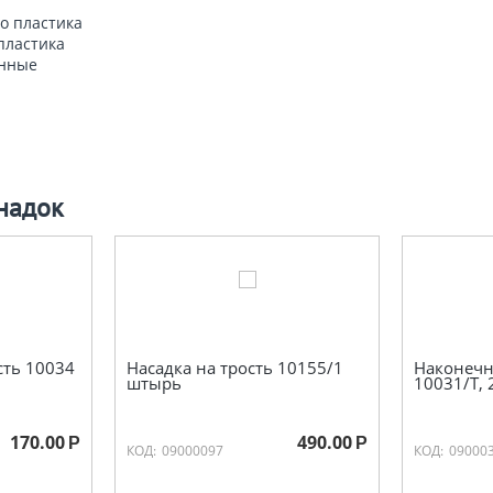
о пластика
пластика
енные
надок
сть 10034
Насадка на трость 10155/1
Наконечн
штырь
10031/Т, 
170.00
490.00
Р
Р
КОД:
09000097
КОД:
09000