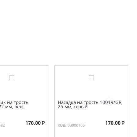
ик на трость
Насадка на трость 10019/GR,
22 мм, беж...
25 мм, серый
170.00
170.00
Р
Р
382
КОД:
00000106