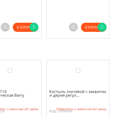
В КОРЗИНУ
В КОРЗИНУ
0116
Костыль локтевой с захватом
ческая Barry
и двумя регул...
есь с нами насчёт цены
Свяжитесь с нами насчёт цены
324
КОД:
52000004