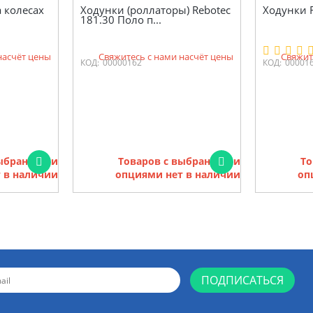
 колесах
Ходунки (роллаторы) Rebotec
Ходунки R
181.30 Поло п...
насчёт цены
Свяжитесь с нами насчёт цены
Свяжит
КОД:
00000162
КОД:
00001
выбранными
Товаров с выбранными
То
 в наличии
опциями нет в наличии
оп
ПОДПИСАТЬСЯ