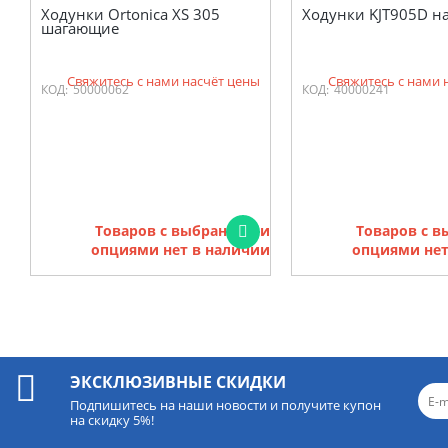
Ходунки Ortonica XS 305
Ходунки KJT905D на
шагающие
Свяжитесь с нами насчёт цены
Свяжитесь с нами 
КОД:
50000062
КОД:
40000241
Товаров с выбранными
Товаров с 
опциями нет в наличии
опциями нет
ЭКСКЛЮЗИВНЫЕ СКИДКИ
Подпишитесь на наши новости и получите купон
на скидку 5%!