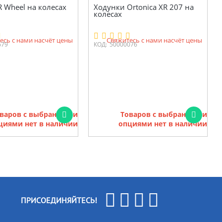
 Wheel на колесах
Ходунки Ortonica XR 207 на
колесах
есь с нами насчёт цены
Свяжитесь с нами насчёт цены
679
КОД:
50000076
варов с выбранными
Товаров с выбранными
циями нет в наличии
опциями нет в наличии
ПРИСОЕДИНЯЙТЕСЬ!