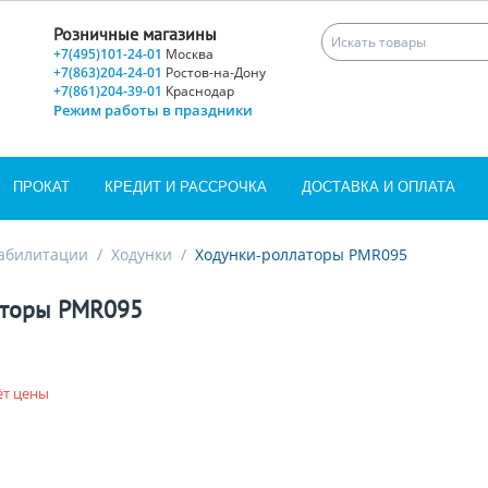
Розничные магазины
+7(495)101-24-01
Москва
+7(863)204-24-01
Ростов-на-Дону
+7(861)204-39-01
Краснодар
Режим работы в праздники
ПРОКАТ
КРЕДИТ И РАССРОЧКА
ДОСТАВКА И ОПЛАТА
еабилитации
/
Ходунки
/
Ходунки-роллаторы PMR095
аторы PMR095
ёт цены