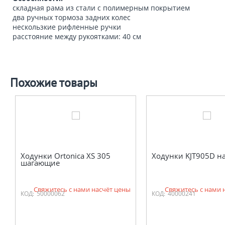
складная рама из стали с полимерным покрытием
два ручных тормоза задних колес
нескользкие рифленные ручки
расстояние между рукоятками: 40 см
Похожие товары
Ходунки Ortonica XS 305
Ходунки KJT905D на
шагающие
Свяжитесь с нами насчёт цены
Свяжитесь с нами 
КОД:
50000062
КОД:
40000241