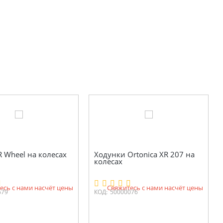
 Wheel на колесах
Ходунки Ortonica XR 207 на
колесах
есь с нами насчёт цены
Свяжитесь с нами насчёт цены
679
КОД:
50000076