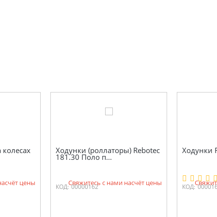
 колесах
Ходунки (роллаторы) Rebotec
Ходунки R
181.30 Поло п...
насчёт цены
Свяжитесь с нами насчёт цены
Свяжит
КОД:
00000162
КОД:
00001