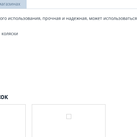
магазинах
го использования, прочная и надежная, может использоваться к
 коляски
сок