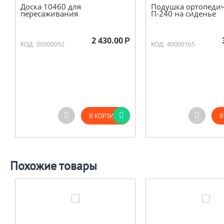
Доска 10460 для
Подушка ортопедич
пересаживания
П-240 на сиденье
2 430.00
Р
КОД:
00000092
КОД:
40000165
В КОРЗИНУ
В
Похожие товары