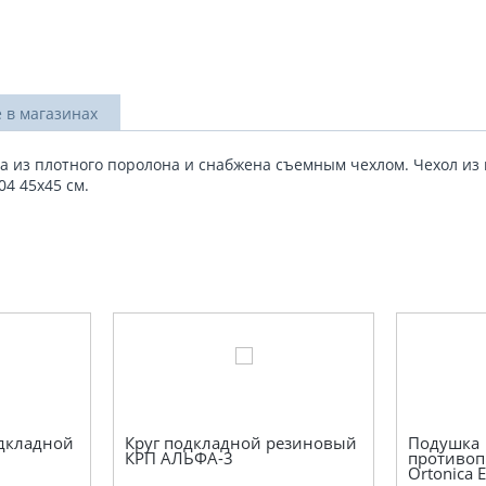
 в магазинах
а из плотного поролона и снабжена съемным чехлом. Чехол из
04 45х45 см.
дкладной
Круг подкладной резиновый
Подушка
КРП АЛЬФА-3
противоп
Ortonica Ea