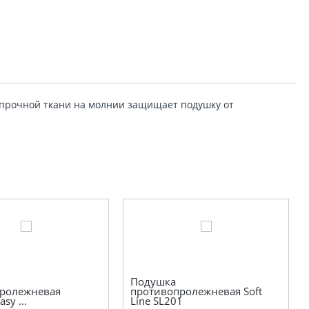
 прочной ткани на молнии защищает подушку от
Подушка
ролежневая
противопролежневая Soft
sy ...
Line SL201