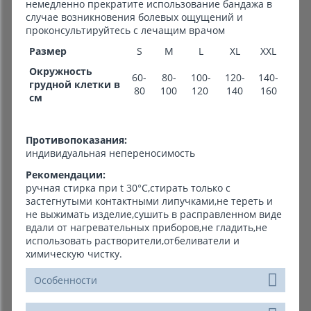
немедленно прекратите использование бандажа в
случае возникновения болевых ощущений и
проконсультируйтесь с лечащим врачом
Размер
S
M
L
XL
XXL
Окружность
60-
80-
100-
120-
140-
грудной клетки в
80
100
120
140
160
см
Противопоказания:
индивидуальная непереносимость
Рекомендации:
ручная стирка при t 30°С,стирать только с
застегнутыми контактными липучками,не тереть и
не выжимать изделие,сушить в расправленном виде
вдали от нагревательных приборов,не гладить,не
использовать растворители,отбеливатели и
химическую чистку.
Особенности