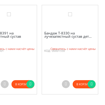
-8391 на
Бандаж Т-8330 на
стный сустав
лучезапястный сустав дет...
есь с нами насчёт цены
Свяжитесь с нами насчёт цены
401
КОД:
00001550
В КОРЗИНУ
В КОРЗИНУ