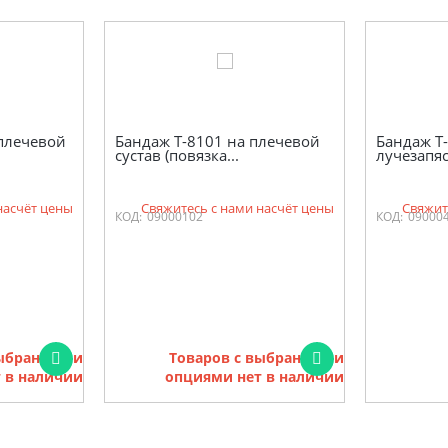
 плечевой
Бандаж Т-8101 на плечевой
Бандаж Т
сустав (повязка...
лучезапя
насчёт цены
Свяжитесь с нами насчёт цены
Свяжит
КОД:
09000102
КОД:
09000
выбранными
Товаров с выбранными
 в наличии
опциями нет в наличии