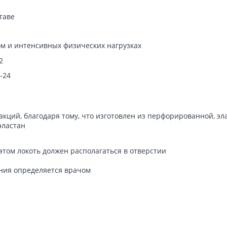
таве
ом и интенсивных физических нагрузках
2
-24
акций, благодаря тому, что изготовлен из перфорированной, э
эластан
этом локоть должен располагаться в отверстии
ния определяется врачом