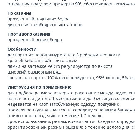
отведения под углом примерно 90°, обеспечивает возможн
Показания
:
врожденный подвывих бедра
дисплазия тазобедренных суставов
Противопоказания
:
врожденный вывих бедра
Особенности:
р
аспорка из пенополиуретана с 6 ребрами жесткости
края обработаны х/б трикотажем
лямки на застежке Velcro регулируются по высота
широкий размерный ряд
состав: распорка - 100% пенополиуретан, 95% хлопок, 5% э
Инструкция по применению
:
для подбора размера измерьте расстояние между подколен
назначается детям с 1 месяца жизни до 9 месяцев со смено
надевается на хлопчатобумажную одежду, подгузник
промежность укладывается на середину основания бандажа
привыкание к изделию в течение 1-2 недель
срок использования, режим, время снятия бандажа опреде
ориентировочный режим ношения: в течение целого дня, с 