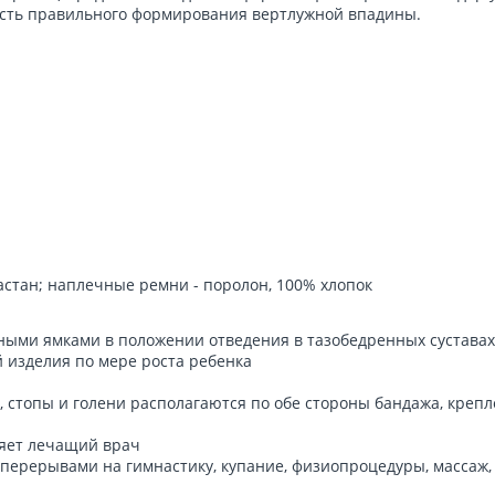
ость правильного формирования вертлужной впадины.
ластан; наплечные ремни - поролон, 100% хлопок
ными ямками в положении отведения в тазобедренных суставах
й изделия по мере роста ребенка
, стопы и голени располагаются по обе стороны бандажа, креп
ляет лечащий врач
перерывами на гимнастику, купание, физиопроцедуры, массаж,