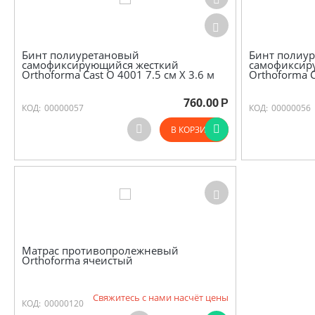
Бинт полиуретановый
Бинт полиу
самофиксирующийся жесткий
самофиксир
Orthoforma Cast O 4001 7.5 см Х 3.6 м
Orthoforma C
760.00
Р
КОД:
00000057
КОД:
00000056
В КОРЗИНУ
Матрас противопролежневый
Orthoforma ячеистый
Свяжитесь с нами насчёт цены
КОД:
00000120