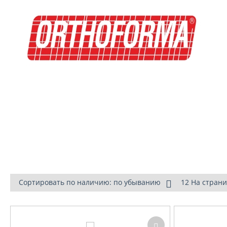
Сортировать по наличию: по убыванию
12 На стран