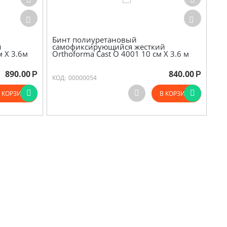
Бинт полиуретановый
й
самофиксирующийся жесткий
м Х 3.6м
Orthoforma Cast O 4001 10 см Х 3.6 м
890.00
840.00
Р
Р
КОД:
00000054
 КОРЗИНУ
В КОРЗИНУ