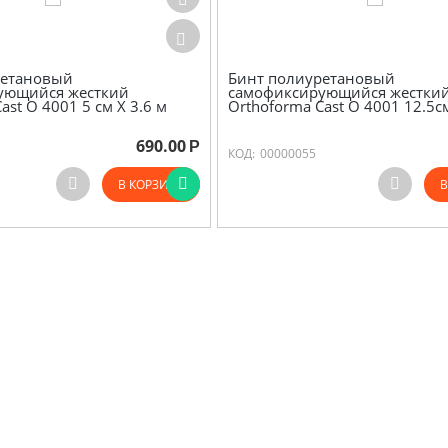
ретановый
Бинт полиуретановый
ующийся жесткий
самофиксирующийся жестки
ast O 4001 5 см Х 3.6 м
Orthoforma Cast O 4001 12.5с
690.00
Р
КОД:
00000055
В КОРЗИНУ
В