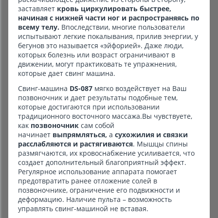
заставляет
кровь циркулировать быстрее,
начиная с нижней части ног и распространяясь по
всему телу.
Впоследствии, многие пользователи
испытывают легкие покалывания, прилив энергии, у
бегунов это называется «эйфорией». Даже люди,
которых болезнь или возраст ограничивают в
движении, могут практиковать те упражнения,
которые дает свинг машина.
Свинг-машина
DS-087
мягко воздействует на Ваш
позвоночник и дает результаты подобные тем,
которые достигаются при использовании
традиционного восточного массажа.Вы чувствуете,
как
позвоночник
сам собой
начинает
выпрямляться,
а
сухожилия и связки
расслабляются и растягиваются
. Мышцы спины
размягчаются, их кровоснабжение усиливается, что
создает дополнительный благоприятный эффект.
Регулярное использование аппарата помогает
предотвратить ранее отложение солей в
позвоночнике, ограничение его подвижности и
деформацию. Наличие пульта – возможность
управлять свинг-машиной не вставая.