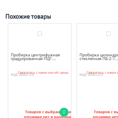
Похожие товары
Пробирка центрифужная
Пробирка цилиндр
градуированная ПЦГ-...
стеклянная ПБ-2-1..
Свяжитесь с нами насчёт цены
Свяжитесь с нами 
КОД:
00001370
КОД:
00001373
Товаров с выбранными
Товаров с 
опциями нет в наличии
опциями нет