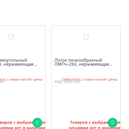
ямоугольный
Лоток почкообразный
, нержавеющая...
ЛМПч-260, нержавеющая...
есь с нами насчёт цены
Свяжитесь с нами насчёт цены
381
КОД:
00001380
варов с выбранными
Товаров с выбранными
циями нет в наличии
опциями нет в наличии