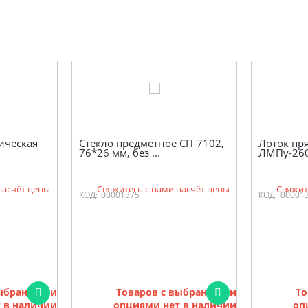
ическая
Стекло предметное СП-7102,
Лоток пр
.
76*26 мм, без ...
ЛМПу-260
насчёт цены
Свяжитесь с нами насчёт цены
Свяжит
КОД:
00001375
КОД:
00001
выбранными
Товаров с выбранными
То
 в наличии
опциями нет в наличии
оп