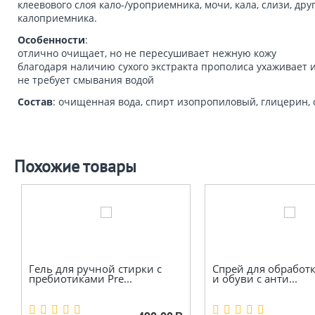
клеевового слоя кало-/уроприемника, мочи, кала, слизи, 
калоприемника.
Особенности
:
отлично очищает, но не пересушивает нежную кожу
благодаря наличию сухого экстракта прополиса ухаживает 
не требует смывания водой
Состав
: очищенная вода, спирт изопропиловый, глицерин, с
Похожие товары
Гель для ручной стирки с
Спрей для обработк
пребиотиками Pre...
и обуви с анти...