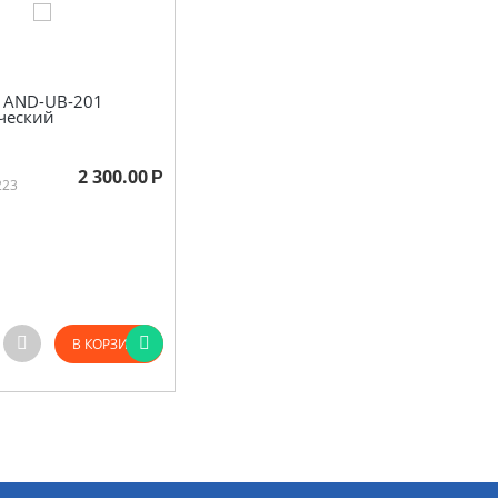
 AND-UB-201
ческий
2 300.00
Р
223
В КОРЗИНУ