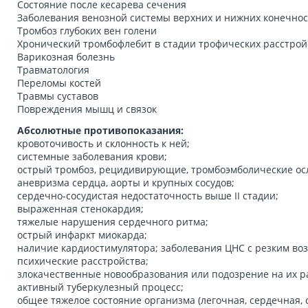
Состояние после кесарева сечения
Заболевания венозной системы верхних и нижних конечно
Тромбоз глубоких вен голени
Хронический тромбофлебит в стадии трофических расстрой
Варикозная болезнь
Травматология
Переломы костей
Травмы суставов
Повреждения мышц и связок
Абсолютные противопоказания:
кровоточивость и склонность к ней;
системные заболевания крови;
острый тромбоз, рецидивирующие, тромбоэмболические ос
аневризма сердца, аорты и крупных сосудов;
сердечно-сосудистая недостаточность выше II стадии;
выраженная стенокардия;
тяжелые нарушения сердечного ритма;
острый инфаркт миокарда;
наличие кардиостимулятора; заболевания ЦНС с резким во
психические расстройства;
злокачественные новообразования или подозрение на их р
активный туберкулезный процесс;
общее тяжелое состояние организма (легочная, сердечная, с