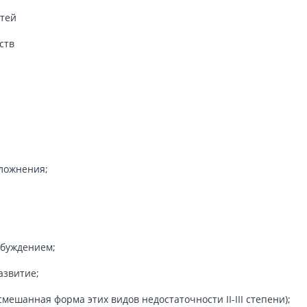
стей
ств
ложнения;
збуждением;
азвитие;
мешанная форма этих видов недостаточности II-III степени);