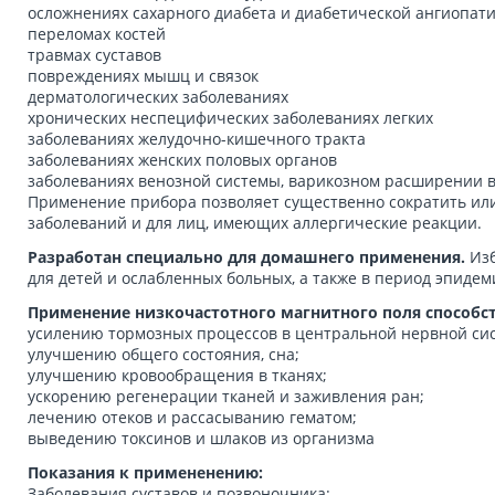
осложнениях сахарного диабета и диабетической ангиопат
переломах костей
травмах суставов
повреждениях мышц и связок
дерматологических заболеваниях
хронических неспецифических заболеваниях легких
заболеваниях желудочно-кишечного тракта
заболеваниях женских половых органов
заболеваниях венозной системы, варикозном расширении в
Применение прибора позволяет существенно сократить или
заболеваний и для лиц, имеющих аллергические реакции.
Разработан специально для домашнего применения.
Изб
для детей и ослабленных больных, а также в период эпидем
Применение низкочастотного магнитного поля способст
усилению тормозных процессов в центральной нервной сис
улучшению общего состояния, сна;
улучшению кровообращения в тканях;
ускорению регенерации тканей и заживления ран;
лечению отеков и рассасыванию гематом;
выведению токсинов и шлаков из организма
Показания к примененению:
Заболевания суставов и позвоночника: