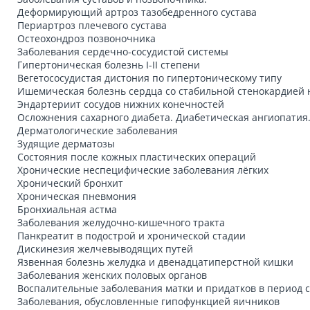
Деформирующий артроз тазобедренного сустава
Периартроз плечевого сустава
Остеохондроз позвоночника
Заболевания сердечно-сосудистой системы
Гипертоническая болезнь I-II степени
Вегетососудистая дистония по гипертоническому типу
Ишемическая болезнь сердца со стабильной стенокардией
Эндартериит сосудов нижних конечностей
Осложнения сахарного диабета. Диабетическая ангиопатия
Дерматологические заболевания
Зудящие дерматозы
Состояния после кожных пластических операций
Хронические неспецифические заболевания лёгких
Хронический бронхит
Хроническая пневмония
Бронхиальная астма
Заболевания желудочно-кишечного тракта
Панкреатит в подострой и хронической стадии
Дискинезия желчевыводящих путей
Язвенная болезнь желудка и двенадцатиперстной кишки
Заболевания женских половых органов
Воспалительные заболевания матки и придатков в период с
Заболевания, обусловленные гипофункцией яичников