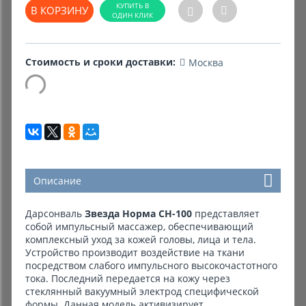
В КОРЗИНУ
Комиссионные товары
Прокат средств реабилитации
Стоимость и сроки доставки:
Москва
Описание
Дарсонваль
Звезда Норма СН-100
представляет
собой импульсный массажер, обеспечивающий
комплексный уход за кожей головы, лица и тела.
Устройство производит воздействие на ткани
посредством слабого импульсного высокочастотного
тока. Последний передается на кожу через
стеклянный вакуумный электрод специфической
формы. Данная модель активизирует