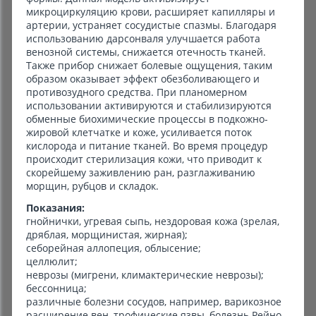
микроциркуляцию крови, расширяет капилляры и
артерии, устраняет сосудистые спазмы. Благодаря
использованию дарсонваля улучшается работа
венозной системы, снижается отечность тканей.
Также прибор снижает болевые ощущения, таким
образом оказывает эффект обезболивающего и
противозудного средства. При планомерном
использовании активируются и стабилизируются
обменные биохимические процессы в подкожно-
жировой клетчатке и коже, усиливается поток
кислорода и питание тканей. Во время процедур
происходит стерилизация кожи, что приводит к
скорейшему заживлению ран, разглаживанию
морщин, рубцов и складок.
Показания:
гнойнички, угревая сыпь, нездоровая кожа (зрелая,
дряблая, морщинистая, жирная);
себорейная аллопеция, облысение;
целлюлит;
неврозы (мигрени, климактерические неврозы);
бессонница;
различные болезни сосудов, например, варикозное
расширение вен, трофические язвы, болезнь Рейно