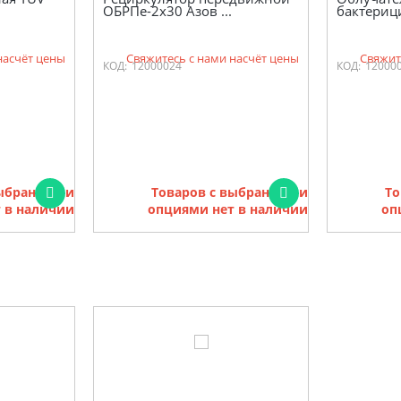
ОБРПе-2х30 Азов ...
бактериц
насчёт цены
Свяжитесь с нами насчёт цены
Свяжит
КОД:
12000024
КОД:
12000
выбранными
Товаров с выбранными
То
 в наличии
опциями нет в наличии
оп