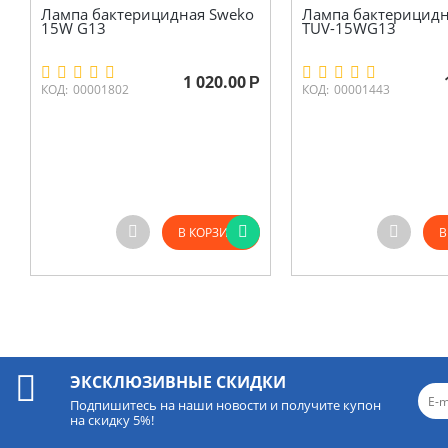
Лампа бактерицидная Sweko
Лампа бактерицидна
15W G13
ТUV-15WG13
1 020.00
Р
КОД:
00001802
КОД:
00001443
В КОРЗИНУ
В
ЭКСКЛЮЗИВНЫЕ СКИДКИ
Подпишитесь на наши новости и получите купон
на скидку 5%!