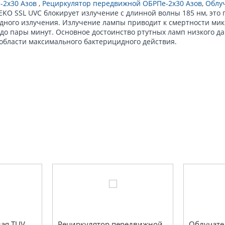
-2x30 Азов
,
Рециркулятор передвижной ОБРПе-2х30 Азов
,
Облуч
KO SSL UVC блокирует излучение с длинной волны 185 нм, это 
ного излучения. Излучение лампы приводит к смертности микр
до пары минут. Основное достоинство ртутных ламп низкого да
области максимального бактерицидного действия.
ая TUV
Рециркулятор передвижной
Облучате