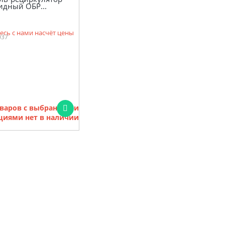
идный ОБР...
есь с нами насчёт цены
037
варов с выбранными
циями нет в наличии