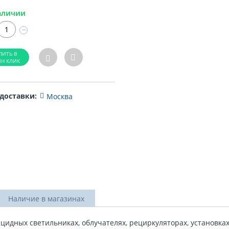
аличии
−
 доставки:
Москва
Наличие в магазинах
цидных светильниках, облучателях, рециркуляторах, установка