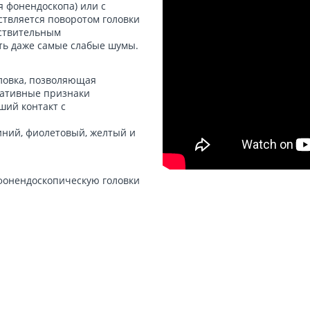
 фонендоскопа) или с
ствляется поворотом головки
вствительным
ать даже самые слабые шумы.
оловка, позволяющая
тативные признаки
ший контакт с
иний, фиолетовый, желтый и
фонендоскопическую головки