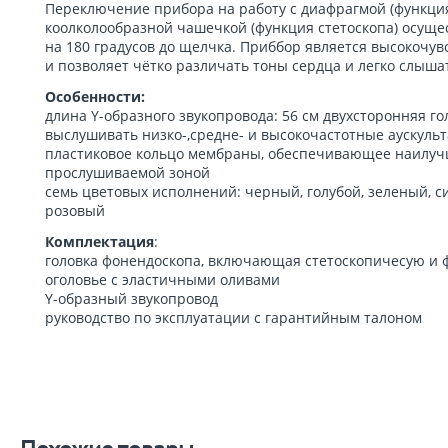
Переключение прибора на работу с диафрагмой (функция
коолколообразной чашечкой (функция стетоскопа) осуще
на 180 градусов до щелчка. Приббор является высокочу
и позволяет чётко различать тоны сердца и легко слыш
Особенности:
длина Y-образного звукопровода: 56 см двухсторонняя г
выслушивать низко-,средне- и высокочастотные аускуль
пластиковое кольцо мембраны, обеспечивающее наилуч
прослушиваемой зоной
семь цветовых исполнений: черный, голубой, зеленый, с
розовый
Комплектация
:
головка фонендоскопа, включающая стетоскопичесую и 
оголовье с эластичными оливами
Y-образный звукопровод
руководство по эксплуатации с гарантийным талоном