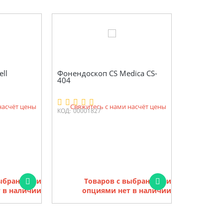
ll
Фонендоскоп CS Medica CS-
404
насчёт цены
Свяжитесь с нами насчёт цены
КОД:
00001827
выбранными
Товаров с выбранными
 в наличии
опциями нет в наличии