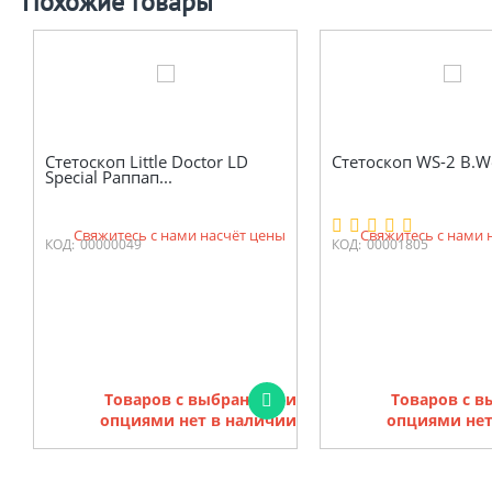
Похожие товары
Стетоскоп Little Doctor LD
Стетоскоп WS-2 B.We
Special Раппап...
Свяжитесь с нами насчёт цены
Свяжитесь с нами 
КОД:
00000049
КОД:
00001805
Товаров с выбранными
Товаров с 
опциями нет в наличии
опциями нет