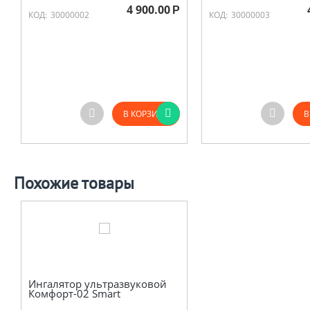
4 900.00
Р
КОД:
30000002
КОД:
30000003
В КОРЗИНУ
В
Похожие товары
Ингалятор ультразвуковой
Комфорт-02 Smart