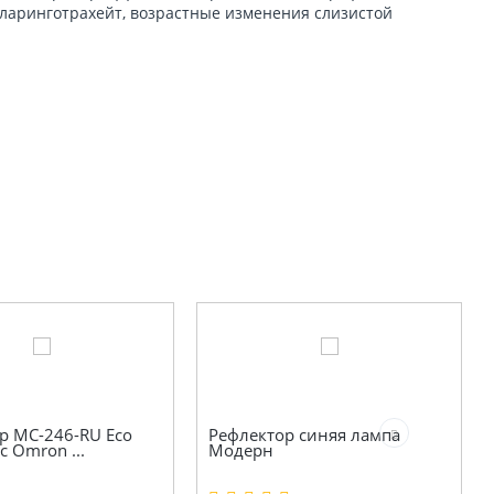
 ларинготрахейт, возрастные изменения слизистой
р МС-246-RU Eco
Рефлектор синяя лампа
c Omron ...
Модерн