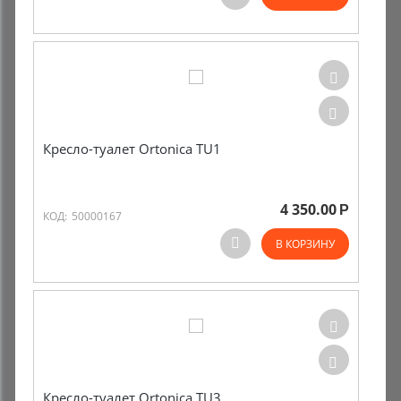
Комиссионные товары
Прокат средств реабилитации
Кресло-туалет Ortonica TU1
4 350.00
Р
КОД:
50000167
В КОРЗИНУ
Кресло-туалет Ortonica TU3