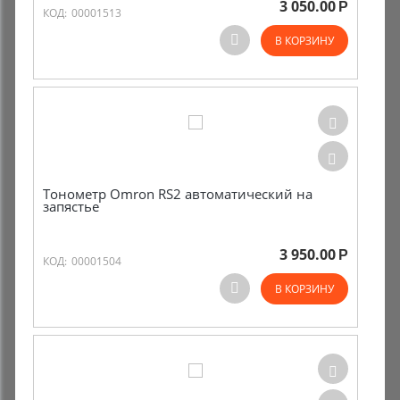
3 050.00
Р
КОД:
00001513
Комиссионные товары
В КОРЗИНУ
Прокат средств реабилитации
Тонометр Omron RS2 автоматический на
запястье
3 950.00
Р
КОД:
00001504
В КОРЗИНУ