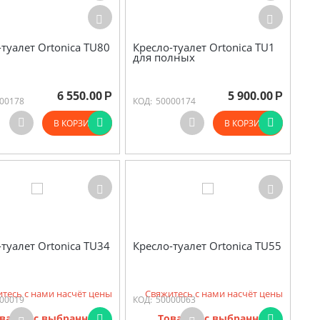
-туалет Ortonica TU80
Кресло-туалет Ortonica TU1
для полных
6 550.00
5 900.00
Р
Р
00178
КОД:
50000174
В КОРЗИНУ
В КОРЗИНУ
-туалет Ortonica TU34
Кресло-туалет Ortonica TU55
тесь с нами насчёт цены
Свяжитесь с нами насчёт цены
00019
КОД:
50000063
варов с выбранными
Товаров с выбранными