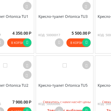
лет Ortonica TU1
Кресло-туалет Ortonica TU3
Кресло
4 350.00
5 500.00
Р
Р
7
КОД:
50000017
КОД:
500
В КОРЗИНУ
В КОРЗИНУ
лет Ortonica TU2
Кресло-туалет Ortonica TU5
Кресло
7 900.00
Свяжитесь с нами насчёт цены
Свяжи
Р
6
КОД:
50000066
КОД:
500
Товаров с выбранными
То