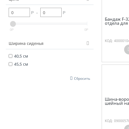
–
Р
Р
Бандаж F-3
отдела для
0
0
Р
Р
КОД:
4000010
Ширина сиденья
40,5 см
45,5 см
Сбросить
Шина-воро
шейный на
КОД:
0900057