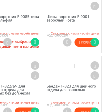
оротник F-9085 типа
Шина-воротник F-9001
ельфия
взрослый Fosta
тесь с нами насчёт цены
Свяжитесь с нами насчёт цены
01553
КОД:
09000201
варов с выбранными
В КОРЗИНУ
циями нет в наличии
 F-322/БЧ для
Бандаж F-323 для шейного
о отдела для
отдела для взрослых
ых без доп.чехла
тесь с нами насчёт цены
Свяжитесь с нами насчёт цены
00093
КОД:
40000094
В КОРЗИНУ
В КОРЗИНУ