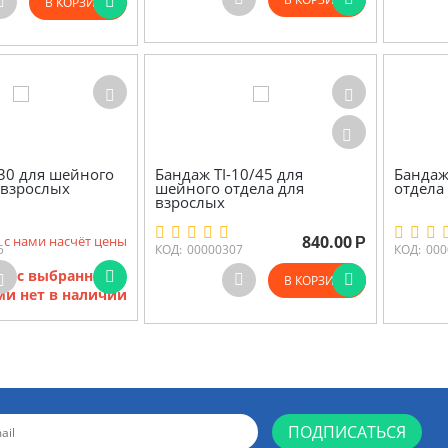
В КОРЗИНУ
30 для шейного
Бандаж TI-10/45 для
Бандаж
 взрослых
шейного отдела для
отдела
взрослых
840.00
 с нами насчёт цены
Р
5
КОД:
00000307
КОД:
000
ов с выбранными
В КОРЗИНУ
и нет в наличии
ПОДПИСАТЬСЯ