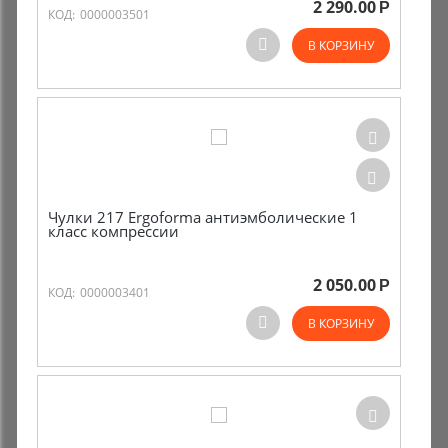
2 290.00
Р
КОД:
0000003501
Комиссионные товары
В КОРЗИНУ
Прокат средств реабилитации
Чулки 217 Ergoforma антиэмболические 1
класс компрессии
2 050.00
Р
КОД:
0000003401
В КОРЗИНУ