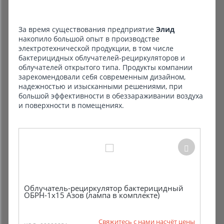
Комиссионные товары
За время существования предприятие
Элид
накопило большой опыт в производстве
Прокат средств реабилитации
электротехнической продукции, в том числе
бактерицидных облучателей-рециркуляторов и
облучателей открытого типа. Продукты компании
зарекомендовали себя современным дизайном,
надежностью и изысканными решениями, при
большой эффективности в обеззараживании воздуха
и поверхности в помещениях.
Облучатель-рециркулятор бактерицидный
ОБРН-1х15 Азов (лампа в комплекте)
Свяжитесь с нами насчёт цены